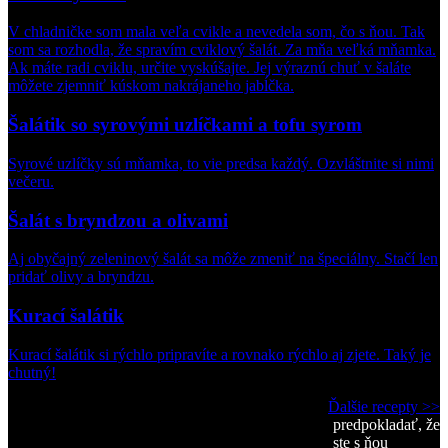
V chladničke som mala veľa cvikle a nevedela som, čo s ňou. Tak
som sa rozhodla, že spravím cviklový šalát. Za mňa veľká mňamka.
Ak máte radi cviklu, určite vyskúšajte. Jej výraznú chuť v šaláte
môžete zjemniť kúskom nakrájaneho jabĺčka.
Šalátik so syrovými uzlíčkami a tofu syrom
Syrové uzlíčky sú mňamka, to vie predsa každý. Ozvláštnite si nimi
večeru.
Šalát s bryndzou a olivami
Aj obyčajný zeleninový šalát sa môže zmeniť na špeciálny. Stačí len
pridať olivy a bryndzu.
Kurací šalátik
Kurací šalátik si rýchlo pripravíte a rovnako rýchlo aj zjete. Taký je
chutný!
Ďalšie recepty >>
predpokladať, že
ste s ňou
Kategórie jedál