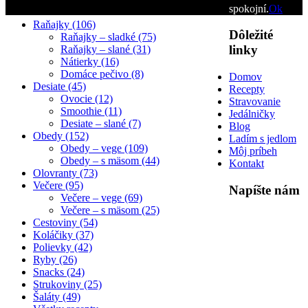
spokojní.
Ok
Raňajky (106)
Dôležité
Raňajky – sladké (75)
linky
Raňajky – slané (31)
Nátierky (16)
Domáce pečivo (8)
Domov
Desiate (45)
Recepty
Ovocie (12)
Stravovanie
Smoothie (11)
Jedálničky
Desiate – slané (7)
Blog
Obedy (152)
Ladím s jedlom
Obedy – vege (109)
Môj príbeh
Obedy – s mäsom (44)
Kontakt
Olovranty (73)
Večere (95)
Napíšte nám
Večere – vege (69)
Večere – s mäsom (25)
Cestoviny (54)
Koláčiky (37)
Polievky (42)
Ryby (26)
Snacks (24)
Strukoviny (25)
Šaláty (49)