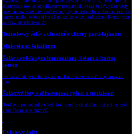
Vyskúšala som veľa šalátov pod názvom cézar šalát, dosť ma ich
sklamalo a keď si objedávam v reštaurácií „cézar šalát“, už sa vždy
pozerám na zloženie, keďže hocijaký do úst nedám. Tento recept je
naozaj topka, robím si ho už niekolko rokov a ak ste nadšenec cézar
šalátov, ukuchtite si. 🙂
Tuniakový šalát s olivami a cherry paradajkami
Makrela so šalátikom
Šalát s cviklovým hummusom, kelom a kozím
syrom
Tento šalátik je nádherný na pohľad a pre pestrosť zaujímavý na
chuť.
Šalátové listy s dlhozrnnou ryžou a tuniakom
Rýchly a jednoduchý obed, keď nemáte chuť dlho stáť pri hrncoch
a ani času nie je nazvyš.
Cviklový šalát