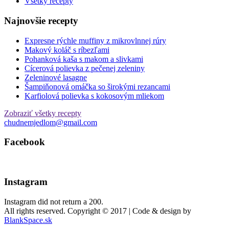
Všetky recepty
Najnovšie recepty
Expresne rýchle muffiny z mikrovlnnej rúry
Makový koláč s ríbezľami
Pohanková kaša s makom a slivkami
Cícerová polievka z pečenej zeleniny
Zeleninové lasagne
Šampiňonová omáčka so širokými rezancami
Karfiolová polievka s kokosovým mliekom
Zobraziť všetky recepty
chudnemjedlom@gmail.com
Facebook
Instagram
Instagram did not return a 200.
All rights reserved. Copyright © 2017 | Code & design by
BlankSpace.sk