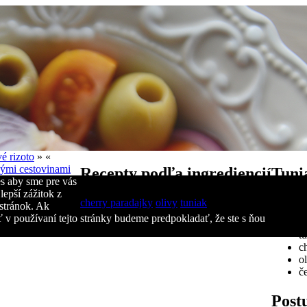
 rizoto
» «
vými cestovinami
Recepty podľa ingrediencií
Tuni
s aby sme pre vás
lepší zážitok z
cherry paradajky
olivy
tuniak
Ingr
stránok. Ak
 v používaní tejto stránky budeme predpokladať, že ste s ňou
t
c
o
č
Post