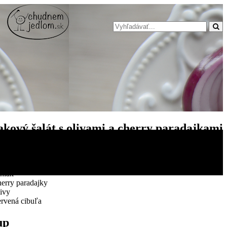
akový šalát s olivami a cherry paradajkami
ediencie
uniak
herry paradajky
livy
ervená cibuľa
up