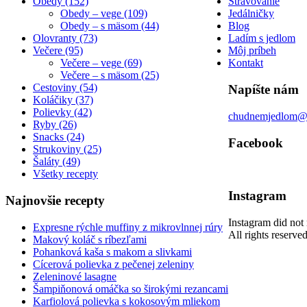
Obedy (152)
Stravovanie
Obedy – vege (109)
Jedálničky
Obedy – s mäsom (44)
Blog
Olovranty (73)
Ladím s jedlom
Večere (95)
Môj príbeh
Večere – vege (69)
Kontakt
Večere – s mäsom (25)
Cestoviny (54)
Napíšte nám
Koláčiky (37)
Polievky (42)
chudnemjedlom@
Ryby (26)
Snacks (24)
Facebook
Strukoviny (25)
Šaláty (49)
Všetky recepty
Instagram
Najnovšie recepty
Instagram did not 
Expresne rýchle muffiny z mikrovlnnej rúry
All rights reserv
Makový koláč s ríbezľami
Pohanková kaša s makom a slivkami
Cícerová polievka z pečenej zeleniny
Zeleninové lasagne
Šampiňonová omáčka so širokými rezancami
Karfiolová polievka s kokosovým mliekom