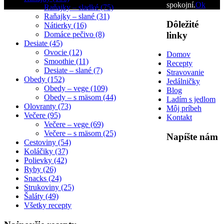
spokojní.
Ok
Raňajky – sladké (75)
Raňajky – slané (31)
Dôležité
Nátierky (16)
linky
Domáce pečivo (8)
Desiate (45)
Ovocie (12)
Domov
Smoothie (11)
Recepty
Desiate – slané (7)
Stravovanie
Obedy (152)
Jedálničky
Obedy – vege (109)
Blog
Obedy – s mäsom (44)
Ladím s jedlom
Olovranty (73)
Môj príbeh
Večere (95)
Kontakt
Večere – vege (69)
Večere – s mäsom (25)
Napíšte nám
Cestoviny (54)
Koláčiky (37)
Polievky (42)
Ryby (26)
Snacks (24)
Strukoviny (25)
Šaláty (49)
Všetky recepty