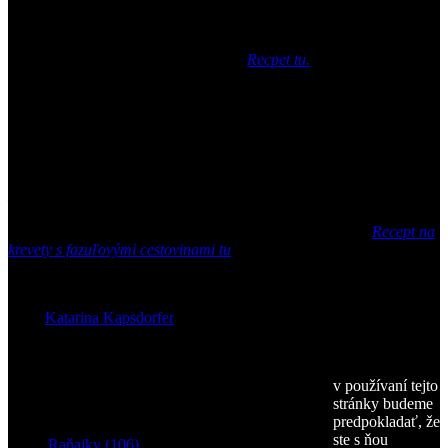
Do týchto šiat som sa zamilovala. Keď som ich zbadala, hneď mi
blisklo v hlave, že k ním zladím pudnig. Keďže klasický puding
nemám v obľube, konečene prišiel ten správny čas vyskúšať
ospevovaný chia puding s malinami.
Recpet tu.
„KREVETKOVÝ“ OUTFIT
K cestovinám z čiernej fazule s krevetkami, osviežené citrónom som
zvolila šaty, na ktorých sú vzory, ktoré pripomínajú krevetky.
Receptík určite vyskúšajte, budete sa cítiť ako pri mori :).
Recept na
krevety s fazuľovými cestovinami tu
.
Foto:
Katarina Kapsdorfer
v používaní tejto
stránky budeme
Kategórie jedál
predpokladať, že
ste s ňou
Raňajky (106)