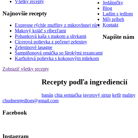
Všetky recepty
Jedálničky
Blog
Najnovšie recepty
Ladím s jedlom
Môj príbeh
Kontakt
Expresne rýchle muffiny z mikrovlnnej rúry
Makový koláč s ríbezľami
Napíšte nám
Pohanková kaša s makom a slivkami
Cícerová polievka z pečenej zeleniny
Zeleninové lasagne
Šampiňonová omáčka so širokými rezancami
Karfiolová polievka s kokosovým mliekom
Zobraziť všetky recepty
Recepty podľa ingrediencií
banán
chia semiačka
javorový sirup
kefír
maliny
chudnemjedlom@gmail.com
Facebook
Instagram