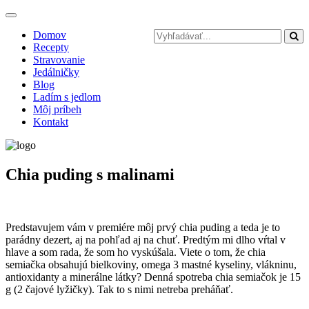
Toggle
navigation
Domov
Recepty
Stravovanie
Jedálničky
Blog
Ladím s jedlom
Môj príbeh
Kontakt
Chia puding s malinami
Predstavujem vám v premiére môj prvý chia puding a teda je to
parádny dezert, aj na pohľad aj na chuť. Predtým mi dlho vŕtal v
hlave a som rada, že som ho vyskúšala. Viete o tom, že chia
semiačka obsahujú bielkoviny, omega 3 mastné kyseliny, vlákninu,
antioxidanty a minerálne látky? Denná spotreba chia semiačok je 15
g (2 čajové lyžičky). Tak to s nimi netreba preháňať.