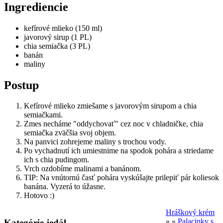
Ingrediencie
kefírové mlieko (150 ml)
javorový sirup (1 PL)
chia semiačka (3 PL)
banán
maliny
Postup
Kefírové mlieko zmiešame s javorovým sirupom a chia
semiačkami.
Zmes necháme "oddychovať" cez noc v chladničke, chia
semiačka zväčšia svoj objem.
Na panvici zohrejeme maliny s trochou vody.
Po vychadnutí ich umiestnime na spodok pohára a striedame
ich s chia pudingom.
Vrch ozdobíme malinami a banánom.
TIP: Na vnútornú časť pohára vyskúšajte prilepiť pár koliesok
banána. Vyzerá to úžasne.
Hotovo :)
Hráškový krém
» «
Palacinky s
Kategórie jedál