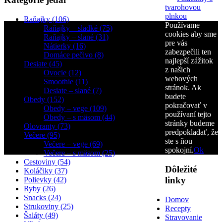
tvarohovou
plnkou
Raňajky (106)
Používame
Raňajky – sladké (75)
cookies aby sme
Raňajky – slané (31)
pre vás
Nátierky (16)
zabezpečili ten
Domáce pečivo (8)
najlepší zážitok
Desiate (45)
z našich
Ovocie (12)
webových
Smoothie (11)
stránok. Ak
Desiate – slané (7)
budete
Obedy (152)
pokračovať v
Obedy – vege (109)
používaní tejto
Obedy – s mäsom (44)
stránky budeme
Olovranty (73)
predpokladať, že
Večere (95)
ste s ňou
Večere – vege (69)
spokojní.
Ok
Večere – s mäsom (25)
Cestoviny (54)
Dôležité
Koláčiky (37)
linky
Polievky (42)
Ryby (26)
Snacks (24)
Domov
Strukoviny (25)
Recepty
Šaláty (49)
Stravovanie