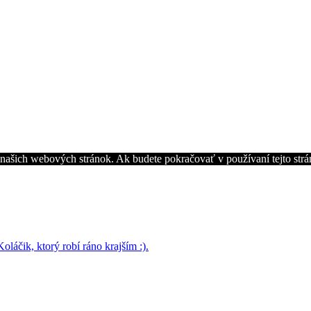
z našich webových stránok. Ak budete pokračovať v používaní tejto str
láčik, ktorý robí ráno krajším :).