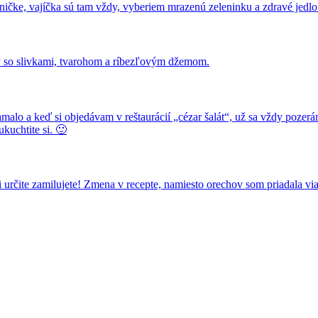
dničke, vajíčka sú tam vždy, vyberiem mrazenú zeleninku a zdravé jedlo
 so slivkami, tvarohom a ríbezľovým džemom.
malo a keď si objedávam v reštaurácií „cézar šalát“, už sa vždy pozer
ukuchtite si. 🙂
 určite zamilujete! Zmena v recepte, namiesto orechov som priadala vi