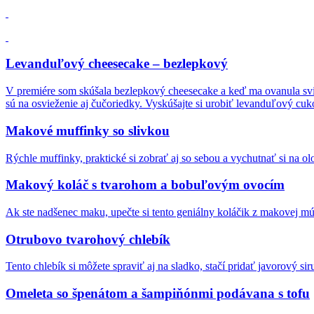
Levanduľový cheesecake – bezlepkový
V premiére som skúšala bezlepkový cheesecake a keď ma ovanula svie
sú na osvieženie aj čučoriedky. Vyskúšajte si urobiť levanduľový cuk
Makové muffinky so slivkou
Rýchle muffinky, praktické si zobrať aj so sebou a vychutnať si na ol
Makový koláč s tvarohom a bobuľovým ovocím
Ak ste nadšenec maku, upečte si tento geniálny koláčik z makovej 
Otrubovo tvarohový chlebík
Tento chlebík si môžete spraviť aj na sladko, stačí pridať javorový sir
Omeleta so špenátom a šampiňónmi podávana s tofu