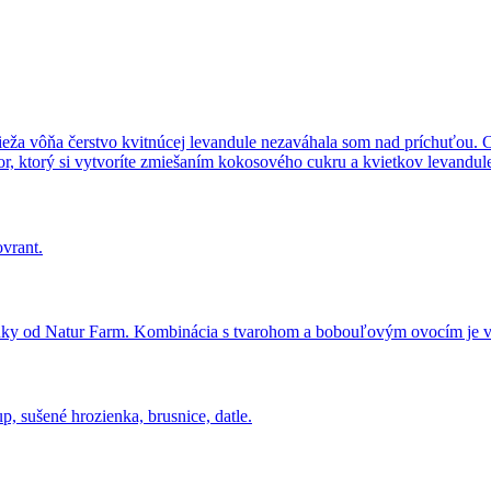
ža vôňa čerstvo kvitnúcej levandule nezaváhala som nad príchuťou. C
or, ktorý si vytvoríte zmiešaním kokosového cukru a kvietkov levandul
ovrant.
múky od Natur Farm. Kombinácia s tvarohom a bobouľovým ovocím je v
up, sušené hrozienka, brusnice, datle.