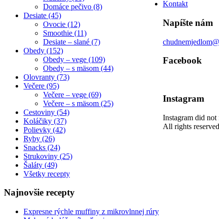
Kontakt
Domáce pečivo (8)
Desiate (45)
Napíšte nám
Ovocie (12)
Smoothie (11)
Desiate – slané (7)
chudnemjedlom@
Obedy (152)
Obedy – vege (109)
Facebook
Obedy – s mäsom (44)
Olovranty (73)
Večere (95)
Večere – vege (69)
Instagram
Večere – s mäsom (25)
Cestoviny (54)
Instagram did not 
Koláčiky (37)
All rights reserv
Polievky (42)
Ryby (26)
Snacks (24)
Strukoviny (25)
Šaláty (49)
Všetky recepty
Najnovšie recepty
Expresne rýchle muffiny z mikrovlnnej rúry