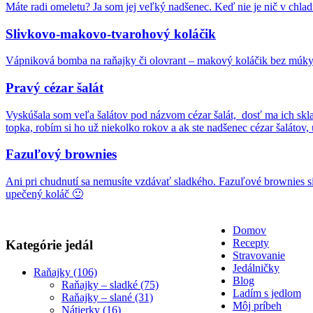
Máte radi omeletu? Ja som jej veľký nadšenec. Keď nie je nič v chla
Slivkovo-makovo-tvarohový koláčik
Vápniková bomba na raňajky či olovrant – makový koláčik bez múky
Pravý cézar šalát
Vyskúšala som veľa šalátov pod názvom cézar šalát, dosť ma ich skla
topka, robím si ho už niekolko rokov a ak ste nadšenec cézar šalátov, 
Fazuľový brownies
Ani pri chudnutí sa nemusíte vzdávať sladkého. Fazuľové brownies si
upečený koláč 🙂
Domov
Recepty
Kategórie jedál
Stravovanie
Jedálničky
Raňajky (106)
Blog
Raňajky – sladké (75)
Ladím s jedlom
Raňajky – slané (31)
Môj príbeh
Nátierky (16)