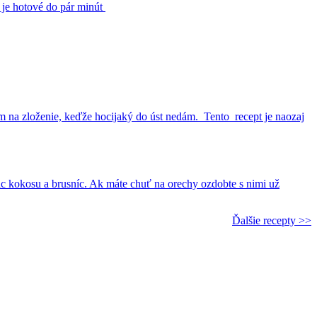
 je hotové do pár minút
ám na zloženie, keďže hocijaký do úst nedám. Tento recept je naozaj
ac kokosu a brusníc. Ak máte chuť na orechy ozdobte s nimi už
Ďalšie recepty >>