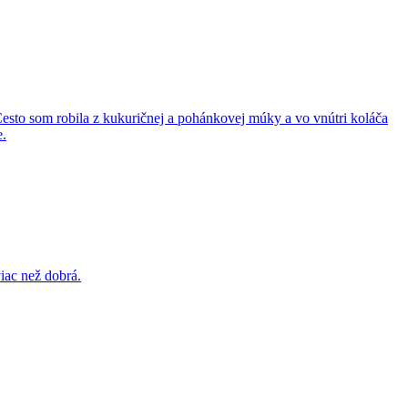
esto som robila z kukuričnej a pohánkovej múky a vo vnútri koláča
e.
iac než dobrá.