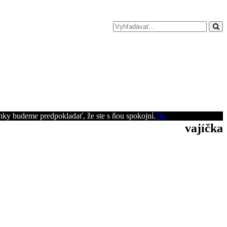
ánky budeme predpokladať, že ste s ňou spokojní.
Ok
vajíčka