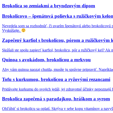
Brokolica so zemiakmi a bryndzovým dipom
Brokolicovo – špenátová polievka s ružičkovým kelo
Nevedela som sa rozhodnúť, či uvarím špenátovú alebo brokolicovú po
Vyskúšajte.
Zapečený karfiol s brokolicou, pórom a ružičkovým 
Skúšali ste spolu zapiecť karfiol, brokolicu, pór a ružičkový kel? Ak 
Quinoa s avokádom, brokolicou a mrkvou
Aby vám quinoa naozaj chutila, musíte ju správne pripraviť. Naprík
Tofu s kurkumou, brokolicou a ryžovými rezancami
Pridávajte kurkumu do svojich jedál, jej zdravotné účinky nepoznajú 
Brokolica zapečená s paradajkou, hráškom a syrom
Obľúbiť si brokolicu sa oplatí. Skrýva v sebe kopu vitamínov a navyš