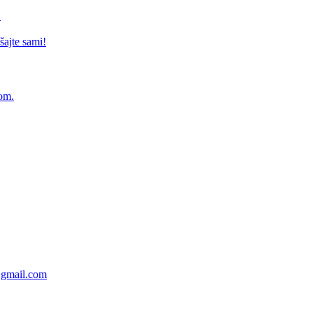
u
ajte sami!
rom.
gmail.com