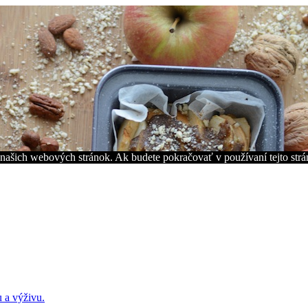
z našich webových stránok. Ak budete pokračovať v používaní tejto str
u a výživu.