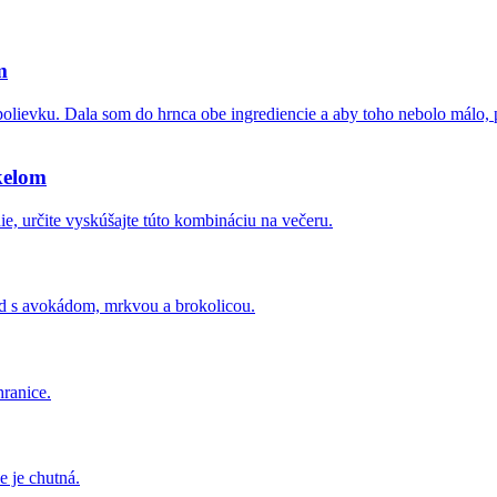
m
lievku. Dala som do hrnca obe ingrediencie a aby toho nebolo málo, pr
kelom
nie, určite vyskúšajte túto kombináciu na večeru.
lad s avokádom, mrkvou a brokolicou.
hranice.
e je chutná.