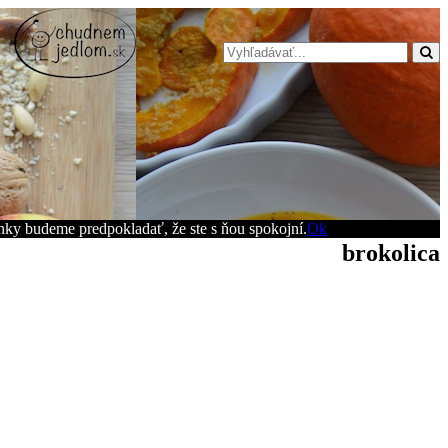
ánky budeme predpokladať, že ste s ňou spokojní.
Ok
brokolica