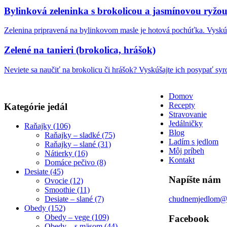
Bylinková zeleninka s brokolicou a jasmínovou ryžo
Zelenina pripravená na bylinkovom masle je hotová pochúťka. Vyskúš
Zelené na tanieri (brokolica, hrášok)
Neviete sa naučiť na brokolicu či hrášok? Vyskúšajte ich posypať sy
Domov
Recepty
Kategórie jedál
Stravovanie
Jedálničky
Raňajky (106)
Blog
Raňajky – sladké (75)
Ladím s jedlom
Raňajky – slané (31)
Môj príbeh
Nátierky (16)
Kontakt
Domáce pečivo (8)
Desiate (45)
Napíšte nám
Ovocie (12)
Smoothie (11)
Desiate – slané (7)
chudnemjedlom@
Obedy (152)
Obedy – vege (109)
Facebook
Obedy – s mäsom (44)