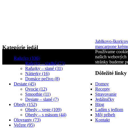
Jablkovo-škorico
mascarpone kré
Kategórie jedál
Používame cookies
našich webových s
Raňajky (106)
stránky budeme pr
Raňajky – sladké (75)
Raňajky – slané (31)
Dôležité linky
Nátierky (16)
Domáce pečivo (8)
Desiate (45)
Domov
Ovocie (12)
Recepty
Smoothie (11)
Stravovanie
Desiate – slané (7)
Jedálničky
Obedy (152)
Blog
Obedy – vege (109)
Ladím s jedlom
Obedy – s mäsom (44)
Môj príbeh
Olovranty (73)
Kontakt
Večere (95)