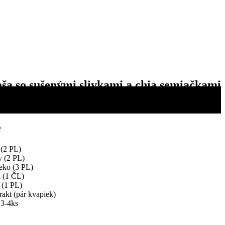
ša so sušenými slivkami a chia semiačkami
 raňajky už večer. Ráno si na nich určite pochutíte!
e
 (2 PL)
y (2 PL)
eko (3 PL)
a (1 ČL)
 (1 PL)
rakt (pár kvapiek)
 3-4ks