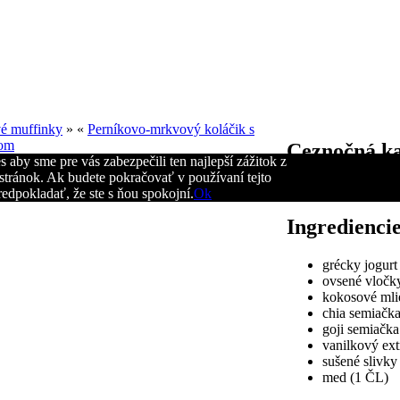
vé muffinky
» «
Perníkovo-mrkvový koláčik s
mom
Ceznočná ka
 aby sme pre vás zabezpečili ten najlepší zážitok z
tránok. Ak budete pokračovať v používaní tejto
Pripravte si výborné
edpokladať, že ste s ňou spokojní.
Ok
Ingredienci
grécky jogurt
ovsené vločk
kokosové mli
chia semiačk
goji semiačka
vanilkový ext
sušené slivky
med (1 ČL)