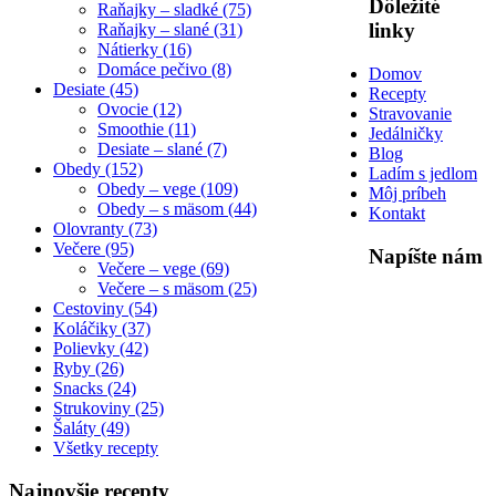
Dôležité
Raňajky – sladké (75)
linky
Raňajky – slané (31)
Nátierky (16)
Domáce pečivo (8)
Domov
Desiate (45)
Recepty
Ovocie (12)
Stravovanie
Smoothie (11)
Jedálničky
Desiate – slané (7)
Blog
Obedy (152)
Ladím s jedlom
Obedy – vege (109)
Môj príbeh
Obedy – s mäsom (44)
Kontakt
Olovranty (73)
Večere (95)
Napíšte nám
Večere – vege (69)
Večere – s mäsom (25)
Cestoviny (54)
Koláčiky (37)
Polievky (42)
Ryby (26)
Snacks (24)
Strukoviny (25)
Šaláty (49)
Všetky recepty
Najnovšie recepty