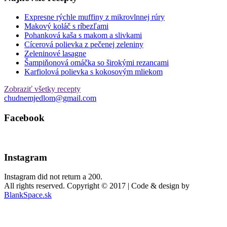
Expresne rýchle muffiny z mikrovlnnej rúry
Makový koláč s ríbezľami
Pohanková kaša s makom a slivkami
Cícerová polievka z pečenej zeleniny
Zeleninové lasagne
Šampiňonová omáčka so širokými rezancami
Karfiolová polievka s kokosovým mliekom
Zobraziť všetky recepty
chudnemjedlom@gmail.com
Facebook
Instagram
Instagram did not return a 200.
All rights reserved. Copyright © 2017 | Code & design by
BlankSpace.sk