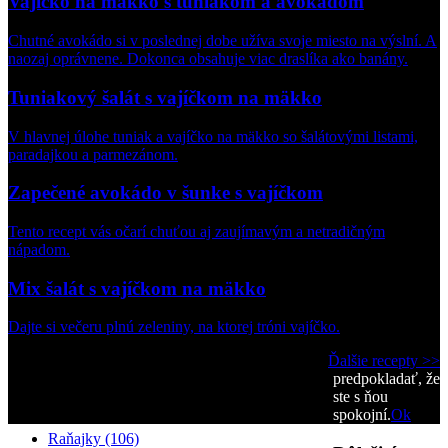
Vajíčko na mäkko s tuniakom a avokádom
Chutné avokádo si v poslednej dobe užíva svoje miesto na výslní. A
naozaj oprávnene. Dokonca obsahuje viac draslíka ako banány.
Tuniakový šalát s vajíčkom na mäkko
V hlavnej úlohe tuniak a vajíčko na mäkko so šalátovými listami,
paradajkou a parmezánom.
Zapečené avokádo v šunke s vajíčkom
Tento recept vás očarí chuťou aj zaujímavým a netradičným
nápadom.
Mix šalát s vajíčkom na mäkko
Dajte si večeru plnú zeleniny, na ktorej tróni vajíčko.
Ďalšie recepty >>
predpokladať, že
ste s ňou
Kategórie jedál
spokojní.
Ok
Raňajky (106)