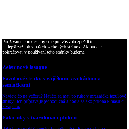
Používame cookies aby sme pre vás zabezpečili ten
najlepší zážitok z našich webových stránok. Ak budete
vajíčko
pokračovať v používaní tejto stránky budeme
Zeleninové lasagne
Fazuľové struky s vajíčkom, avokádom a
semiačkami
Neviete čo na večeru? Naučte sa mať po ruke v mrazničke fazuľové
struky. Ich príprava je jednoduchá a hodia sa ako príloha k mäsu či
k vajíčku.
Palacinky s tvarohovou plnkou
Palacinky sú obľúbené jedlo mojich detí. Robíme si ich s