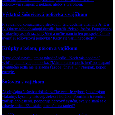
kokosovým sirupom z nektáru, alebo s tvarohom.
Výdatná šošovicová polievka s vajíčkom
Pravidelnou konuzumáciu strukovín, telu dodáme vitamíny A, E a
B. Okrem toho obsahujú draslík, horčík, železo, fosfor. Doprajme si
strukoviny aspoň raz za týždeň a určite nám to len prospeje. Čo tak
uvariť si šošovicovú polievku? Kedy ste varili naposledy?
Krúpky s kelom, pórom a vajíčkom
Tento obed navrhujem za národné jedlo
. Nech vás neodradí
vzhľad, chuťovo je to pecka.
?
Mám rada ten pocit, keď po spapaní
kvalitného jedla nie je žiadna ťažoba, únava…
?
Naopak, kopec
energie.
Šošovica s vajíčkom
Aj obyčajná šošovica dokáže veľké veci. Je výborným zdrojom
vlákniny, kyseliny listovej, železa i horčíka. Pomáha s trávením,
znižuje cholesterol, podporuje nervový systém, svaly a stará sa o
zdravie srdca. Ešte stále ju nemáte na tanieri?