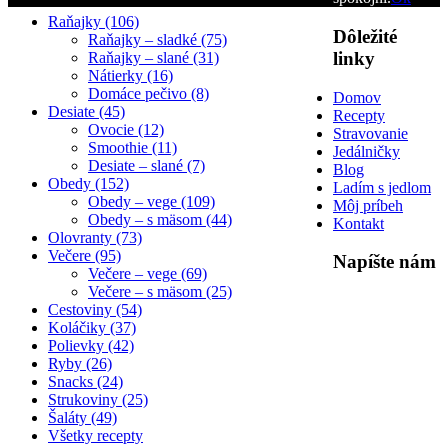
Raňajky (106)
Dôležité
Raňajky – sladké (75)
linky
Raňajky – slané (31)
Nátierky (16)
Domáce pečivo (8)
Domov
Desiate (45)
Recepty
Ovocie (12)
Stravovanie
Smoothie (11)
Jedálničky
Desiate – slané (7)
Blog
Obedy (152)
Ladím s jedlom
Obedy – vege (109)
Môj príbeh
Obedy – s mäsom (44)
Kontakt
Olovranty (73)
Večere (95)
Napíšte nám
Večere – vege (69)
Večere – s mäsom (25)
Cestoviny (54)
Koláčiky (37)
Polievky (42)
Ryby (26)
Snacks (24)
Strukoviny (25)
Šaláty (49)
Všetky recepty