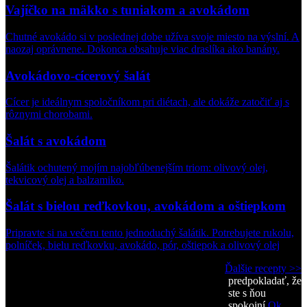
Vajíčko na mäkko s tuniakom a avokádom
Chutné avokádo si v poslednej dobe užíva svoje miesto na výslní. A
naozaj oprávnene. Dokonca obsahuje viac draslíka ako banány.
Avokádovo-cícerový šalát
Cícer je ideálnym spoločníkom pri diétach, ale dokáže zatočiť aj s
rôznymi chorobami.
Šalát s avokádom
Šalátik ochutený mojím najobľúbenejším triom: olivový olej,
tekvicový olej a balzamiko.
Šalát s bielou reďkovkou, avokádom a oštiepkom
Pripravte si na večeru tento jednoduchý šalátik. Potrebujete rukolu,
polníček, bielu reďkovku, avokádo, pór, oštiepok a olivový olej
Ďalšie recepty >>
predpokladať, že
ste s ňou
Kategórie jedál
spokojní.
Ok