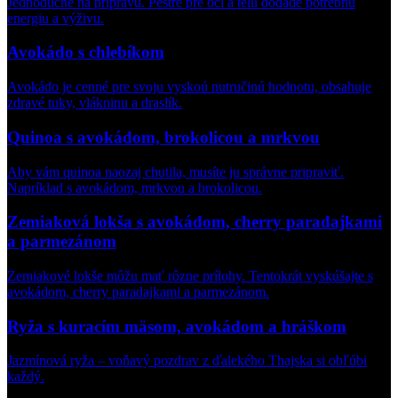
Jednoduché na prípravu. Pestré pre oči a telu dodáde potrebnú
energiu a výživu.
Avokádo s chlebíkom
Avokádo je cenné pre svoju vyskoú nutručinú hodnotu, obsahuje
zdravé tuky, vlákninu a draslík.
Quinoa s avokádom, brokolicou a mrkvou
Aby vám quinoa naozaj chutila, musíte ju správne pripraviť.
Napríklad s avokádom, mrkvou a brokolicou.
Zemiaková lokša s avokádom, cherry paradajkami
a parmezánom
Zemiakové lokše môžu mať rôzne prílohy. Tentokrát vyskúšajte s
avokádom, cherry paradajkami a parmezánom.
Ryža s kuracím mäsom, avokádom a hráškom
Jazmínová ryža – voňavý pozdrav z ďalekého Thajska si obľúbi
každý.