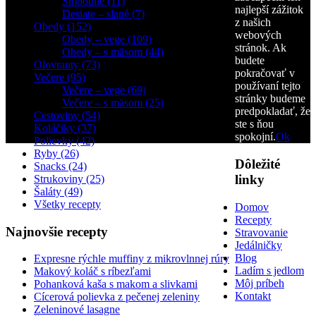
Smoothie (11)
najlepší zážitok
Desiate – slané (7)
z našich
Obedy (152)
webových
Obedy – vege (109)
stránok. Ak
Obedy – s mäsom (44)
budete
Olovranty (73)
pokračovať v
Večere (95)
používaní tejto
Večere – vege (69)
stránky budeme
Večere – s mäsom (25)
predpokladať, že
Cestoviny (54)
ste s ňou
Koláčiky (37)
spokojní.
Ok
Polievky (42)
Ryby (26)
Dôležité
Snacks (24)
linky
Strukoviny (25)
Šaláty (49)
Všetky recepty
Domov
Recepty
Najnovšie recepty
Stravovanie
Jedálničky
Blog
Expresne rýchle muffiny z mikrovlnnej rúry
Ladím s jedlom
Makový koláč s ríbezľami
Môj príbeh
Pohanková kaša s makom a slivkami
Kontakt
Cícerová polievka z pečenej zeleniny
Zeleninové lasagne