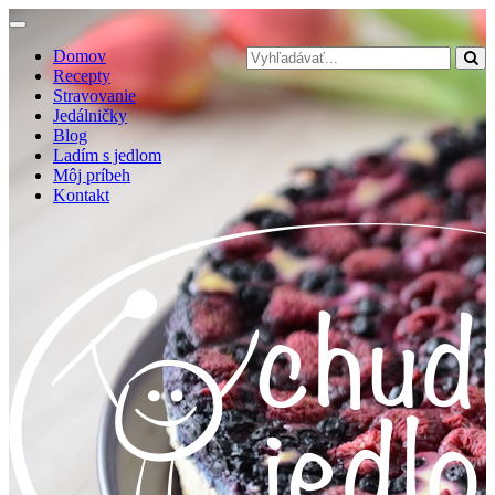
Toggle
navigation
Domov
Recepty
Stravovanie
Jedálničky
Blog
Ladím s jedlom
Môj príbeh
Kontakt