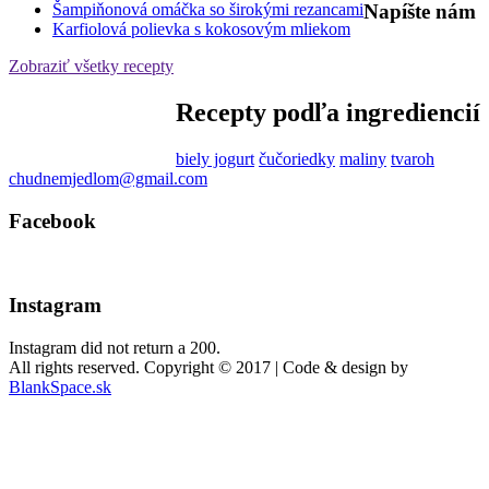
Napíšte nám
Šampiňonová omáčka so širokými rezancami
Karfiolová polievka s kokosovým mliekom
Zobraziť všetky recepty
Recepty podľa ingrediencií
biely jogurt
čučoriedky
maliny
tvaroh
chudnemjedlom@gmail.com
Facebook
Instagram
Instagram did not return a 200.
All rights reserved. Copyright © 2017 | Code & design by
BlankSpace.sk