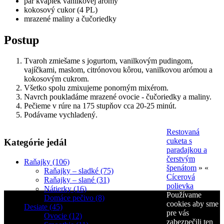
pár kvapiek vanilkovej arómy
kokosový cukor (4 PL)
mrazené maliny a čučoriedky
Postup
Tvaroh zmiešame s jogurtom, vanilkovým pudingom,
vajíčkami, maslom, citrónovou kôrou, vanilkovou arómou a
kokosovým cukrom.
Všetko spolu zmixujeme ponorným mixérom.
Navrch poukladáme mrazené ovocie - čučoriedky a maliny.
Pečieme v rúre na 175 stupňov cca 20-25 minút.
Podávame vychladený.
Restovaná
cuketa s
Kategórie jedál
paradajkou a
čerstvým
Raňajky (106)
špenátom
» «
Raňajky – sladké (75)
Cícerová
Raňajky – slané (31)
polievka
Nátierky (16)
Používame
Domáce pečivo (8)
cookies aby sme
Desiate (45)
pre vás
Ovocie (12)
zabezpečili ten