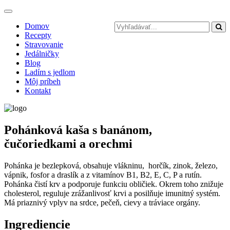
Toggle
navigation
Domov
Recepty
Stravovanie
Jedálničky
Blog
Ladím s jedlom
Môj príbeh
Kontakt
Pohánková kaša s banánom,
čučoriedkami a orechmi
Pohánka je bezlepková, obsahuje vlákninu, horčík, zinok, železo,
vápnik, fosfor a draslík a z vitamínov B1, B2, E, C, P a rutín.
Pohánka čistí krv a podporuje funkciu obličiek. Okrem toho znižuje
cholesterol, reguluje zrážanlivosť krvi a posilňuje imunitný systém.
Má priaznivý vplyv na srdce, pečeň, cievy a tráviace orgány.
Ingrediencie