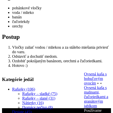
pohánkové vločky
voda / mlieko
banán
čučoriekdy
orechy
Postup
Vločky zaliať vodou / mliekou a za stáleho miešania priviesť
do varu.
Odstaviť a dochutiť medom.
Ozdobiť pokrájaným banánom, orechmi a čučoriedkami.
Hotovo :)
Ovsená kaša s
bobuľovým
Kategórie jedál
ovocím
» «
Ovsená kaša s
Raňajky (106)
malinami,
Raňajky – sladké (75)
čučoriedkami a
Raňajky – slané (31)
granátovým
Nátierky (16)
jablkom
Domáce pečivo (8)
Používame
Desiate (45)