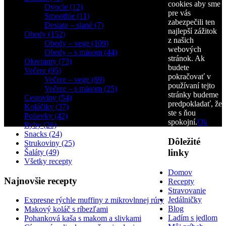
cookies aby sme
Ovocie (12)
pre vás
Smoothie (11)
zabezpečili ten
Desiate – slané (7)
najlepší zážitok
Obedy (152)
z našich
Obedy – vege (109)
webových
Obedy – s mäsom (44)
stránok. Ak
Olovranty (73)
budete
Večere (95)
pokračovať v
Večere – vege (69)
používaní tejto
Večere – s mäsom (25)
stránky budeme
Cestoviny (54)
predpokladať, že
Koláčiky (37)
ste s ňou
Polievky (42)
spokojní.
Ok
Ryby (26)
Snacks (24)
Dôležité
Strukoviny (25)
linky
Šaláty (49)
Všetky recepty
Domov
Najnovšie recepty
Recepty
Stravovanie
Jedálničky
Expresne rýchle muffiny z mikrovlnnej rúry
Blog
Makový koláč s ríbezľami
Ladím s jedlom
Pohanková kaša s makom a slivkami