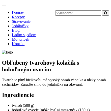
Toggle
navigation
Domov
Recepty
Stravovanie
Jedálničky
Blog
Ladím s jedlom
Môj príbeh
Kontakt
Obľúbený tvarohový koláčik s
bobuľovým ovocím
Tvaroh je plný bielkovín, má vysoký obsah vápnika a nízky obsah
sacharidov. Zaraďte si ho do jedálnička na olovrant.
Ingrediencie
tvaroh (500 g)
bobuľové ovocie (môže byť aj mrazené) - (130 g)