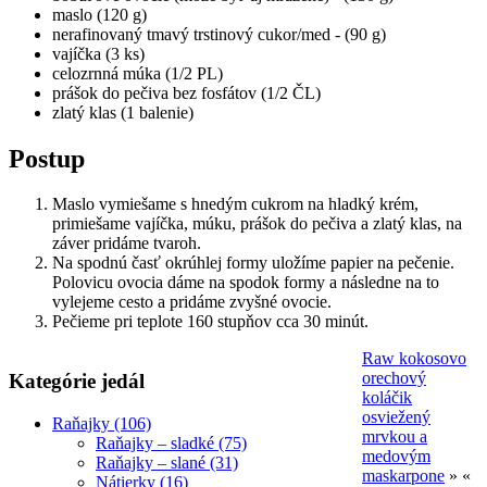
maslo (120 g)
nerafinovaný tmavý trstinový cukor/med - (90 g)
vajíčka (3 ks)
celozrnná múka (1/2 PL)
prášok do pečiva bez fosfátov (1/2 ČL)
zlatý klas (1 balenie)
Postup
Maslo vymiešame s hnedým cukrom na hladký krém,
primiešame vajíčka, múku, prášok do pečiva a zlatý klas, na
záver pridáme tvaroh.
Na spodnú časť okrúhlej formy uložíme papier na pečenie.
Polovicu ovocia dáme na spodok formy a následne na to
vylejeme cesto a pridáme zvyšné ovocie.
Pečieme pri teplote 160 stupňov cca 30 minút.
Raw kokosovo
orechový
Kategórie jedál
koláčik
osviežený
Raňajky (106)
mrvkou a
Raňajky – sladké (75)
medovým
Raňajky – slané (31)
maskarpone
» «
Nátierky (16)