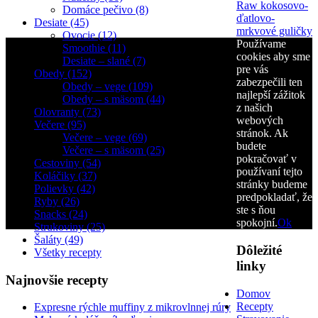
Raw kokosovo-
Domáce pečivo (8)
ďatlovo-
Desiate (45)
mrkvové guličky
Ovocie (12)
Používame
Smoothie (11)
cookies aby sme
Desiate – slané (7)
pre vás
Obedy (152)
zabezpečili ten
Obedy – vege (109)
najlepší zážitok
Obedy – s mäsom (44)
z našich
Olovranty (73)
webových
Večere (95)
stránok. Ak
Večere – vege (69)
budete
Večere – s mäsom (25)
pokračovať v
Cestoviny (54)
používaní tejto
Koláčiky (37)
stránky budeme
Polievky (42)
predpokladať, že
Ryby (26)
ste s ňou
Snacks (24)
spokojní.
Ok
Strukoviny (25)
Šaláty (49)
Dôležité
Všetky recepty
linky
Najnovšie recepty
Domov
Recepty
Expresne rýchle muffiny z mikrovlnnej rúry