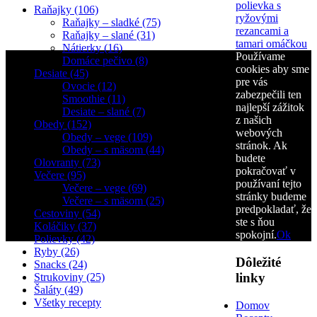
polievka s
Raňajky (106)
ryžovými
Raňajky – sladké (75)
rezancami a
Raňajky – slané (31)
tamari omáčkou
Nátierky (16)
Používame
Domáce pečivo (8)
cookies aby sme
Desiate (45)
pre vás
Ovocie (12)
zabezpečili ten
Smoothie (11)
najlepší zážitok
Desiate – slané (7)
z našich
Obedy (152)
webových
Obedy – vege (109)
stránok. Ak
Obedy – s mäsom (44)
budete
Olovranty (73)
pokračovať v
Večere (95)
používaní tejto
Večere – vege (69)
stránky budeme
Večere – s mäsom (25)
predpokladať, že
Cestoviny (54)
ste s ňou
Koláčiky (37)
spokojní.
Ok
Polievky (42)
Ryby (26)
Dôležité
Snacks (24)
linky
Strukoviny (25)
Šaláty (49)
Všetky recepty
Domov