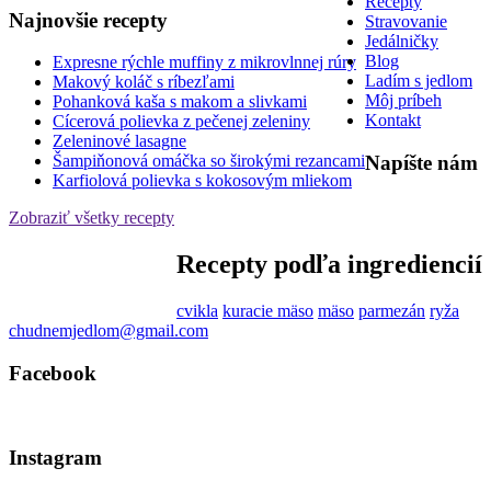
Recepty
Najnovšie recepty
Stravovanie
Jedálničky
Blog
Expresne rýchle muffiny z mikrovlnnej rúry
Ladím s jedlom
Makový koláč s ríbezľami
Môj príbeh
Pohanková kaša s makom a slivkami
Kontakt
Cícerová polievka z pečenej zeleniny
Zeleninové lasagne
Napíšte nám
Šampiňonová omáčka so širokými rezancami
Karfiolová polievka s kokosovým mliekom
Zobraziť všetky recepty
Recepty podľa ingrediencií
cvikla
kuracie mäso
mäso
parmezán
ryža
chudnemjedlom@gmail.com
Facebook
Instagram