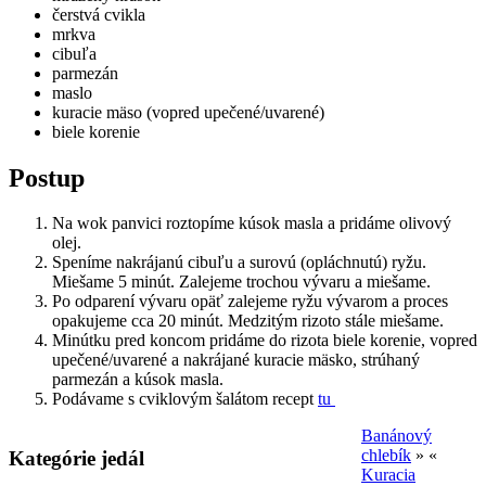
čerstvá cvikla
mrkva
cibuľa
parmezán
maslo
kuracie mäso (vopred upečené/uvarené)
biele korenie
Postup
Na wok panvici roztopíme kúsok masla a pridáme olivový
olej.
Speníme nakrájanú cibuľu a surovú (opláchnutú) ryžu.
Miešame 5 minút. Zalejeme trochou vývaru a miešame.
Po odparení vývaru opäť zalejeme ryžu vývarom a proces
opakujeme cca 20 minút. Medzitým rizoto stále miešame.
Minútku pred koncom pridáme do rizota biele korenie, vopred
upečené/uvarené a nakrájané kuracie mäsko, strúhaný
parmezán a kúsok masla.
Podávame s cviklovým šalátom recept
tu
Banánový
chlebík
» «
Kategórie jedál
Kuracia