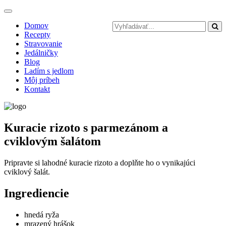
Toggle
navigation
Domov
Recepty
Stravovanie
Jedálničky
Blog
Ladím s jedlom
Môj príbeh
Kontakt
Kuracie rizoto s parmezánom a
cviklovým šalátom
Pripravte si lahodné kuracie rizoto a doplňte ho o vynikajúci
cviklový šalát.
Ingrediencie
hnedá ryža
mrazený hrášok