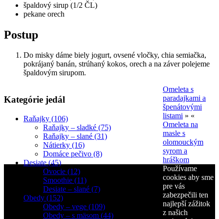
špaldový sirup (1/2 ČL)
pekane orech
Postup
Do misky dáme biely jogurt, ovsené vločky, chia semiačka,
pokrájaný banán, strúhaný kokos, orech a na záver polejeme
špaldovým sirupom.
Omeleta s
paradajkami a
Kategórie jedál
špenátovými
listami
» «
Raňajky (106)
Omeleta na
Raňajky – sladké (75)
masle s
Raňajky – slané (31)
olomouckým
Nátierky (16)
syrom a
Domáce pečivo (8)
hráškom
Desiate (45)
Používame
Ovocie (12)
cookies aby sme
Smoothie (11)
pre vás
Desiate – slané (7)
zabezpečili ten
Obedy (152)
najlepší zážitok
Obedy – vege (109)
z našich
Obedy – s mäsom (44)