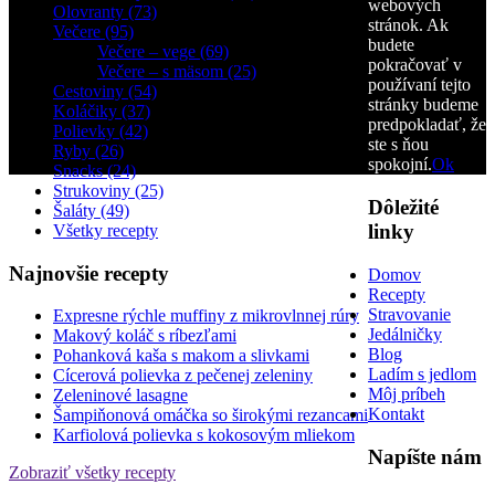
webových
Olovranty (73)
stránok. Ak
Večere (95)
budete
Večere – vege (69)
pokračovať v
Večere – s mäsom (25)
používaní tejto
Cestoviny (54)
stránky budeme
Koláčiky (37)
predpokladať, že
Polievky (42)
ste s ňou
Ryby (26)
spokojní.
Ok
Snacks (24)
Strukoviny (25)
Dôležité
Šaláty (49)
linky
Všetky recepty
Najnovšie recepty
Domov
Recepty
Stravovanie
Expresne rýchle muffiny z mikrovlnnej rúry
Jedálničky
Makový koláč s ríbezľami
Blog
Pohanková kaša s makom a slivkami
Ladím s jedlom
Cícerová polievka z pečenej zeleniny
Môj príbeh
Zeleninové lasagne
Kontakt
Šampiňonová omáčka so širokými rezancami
Karfiolová polievka s kokosovým mliekom
Napíšte nám
Zobraziť všetky recepty