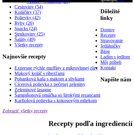
Večere – s mäsom (25)
Cestoviny (54)
Dôležité
Koláčiky (37)
linky
Polievky (42)
Ryby (26)
Snacks (24)
Domov
Strukoviny (25)
Recepty
Šaláty (49)
Stravovanie
Všetky recepty
Jedálničky
Blog
Najnovšie recepty
Ladím s jedlom
Môj príbeh
Kontakt
Expresne rýchle muffiny z mikrovlnnej rúry
Makový koláč s ríbezľami
Napíšte nám
Pohanková kaša s makom a slivkami
Cícerová polievka z pečenej zeleniny
Zeleninové lasagne
Šampiňonová omáčka so širokými rezancami
Karfiolová polievka s kokosovým mliekom
Zobraziť všetky recepty
Recepty podľa ingrediencií