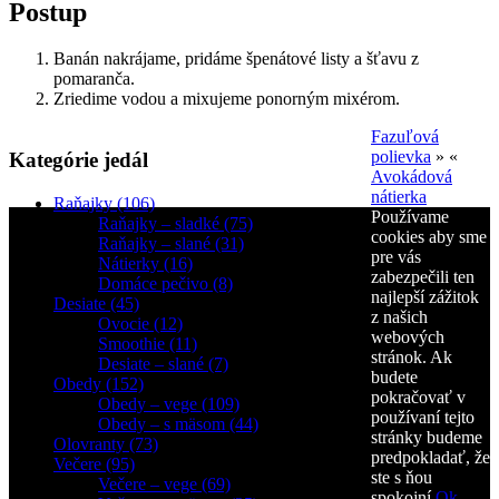
Postup
Banán nakrájame, pridáme špenátové listy a šťavu z
pomaranča.
Zriedime vodou a mixujeme ponorným mixérom.
Fazuľová
polievka
» «
Kategórie jedál
Avokádová
nátierka
Raňajky (106)
Používame
Raňajky – sladké (75)
cookies aby sme
Raňajky – slané (31)
pre vás
Nátierky (16)
zabezpečili ten
Domáce pečivo (8)
najlepší zážitok
Desiate (45)
z našich
Ovocie (12)
webových
Smoothie (11)
stránok. Ak
Desiate – slané (7)
budete
Obedy (152)
pokračovať v
Obedy – vege (109)
používaní tejto
Obedy – s mäsom (44)
stránky budeme
Olovranty (73)
predpokladať, že
Večere (95)
ste s ňou
Večere – vege (69)
spokojní.
Ok