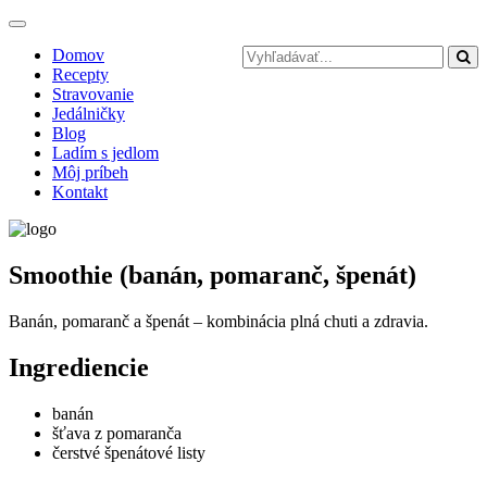
Toggle
navigation
Domov
Recepty
Stravovanie
Jedálničky
Blog
Ladím s jedlom
Môj príbeh
Kontakt
Smoothie (banán, pomaranč, špenát)
Banán, pomaranč a špenát – kombinácia plná chuti a zdravia.
Ingrediencie
banán
šťava z pomaranča
čerstvé špenátové listy