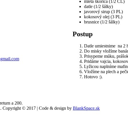
mletá škorica (1/2 ČL)
datle (1/2 šálky)
javorový sirup (3 PL)
kokosový olej (3 PL)
brusnice (1/2 šálky)
Postup
Datle umiestnime na 2 
Do misky vložíme banán
Prisypeme múku, prášok
gmail.com
Pridáme vajcia, kokosov
Lyžicou naplníme mafino
Vložíme na plech a peči
Hotovo :).
return a 200.
ed. Copyright © 2017 | Code & design by
BlankSpace.sk