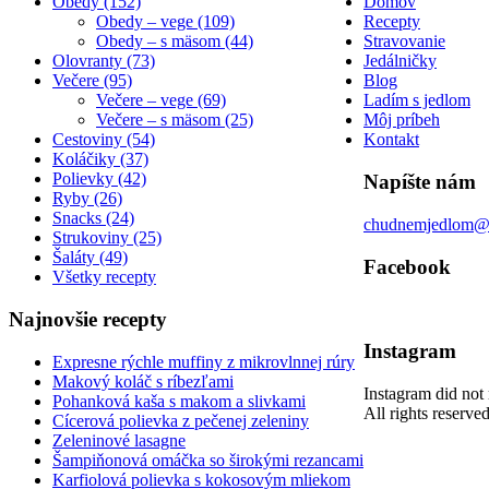
Obedy (152)
Domov
Obedy – vege (109)
Recepty
Obedy – s mäsom (44)
Stravovanie
Olovranty (73)
Jedálničky
Večere (95)
Blog
Večere – vege (69)
Ladím s jedlom
Večere – s mäsom (25)
Môj príbeh
Cestoviny (54)
Kontakt
Koláčiky (37)
Polievky (42)
Napíšte nám
Ryby (26)
Snacks (24)
chudnemjedlom@
Strukoviny (25)
Šaláty (49)
Facebook
Všetky recepty
Najnovšie recepty
Instagram
Expresne rýchle muffiny z mikrovlnnej rúry
Makový koláč s ríbezľami
Instagram did not 
Pohanková kaša s makom a slivkami
All rights reserv
Cícerová polievka z pečenej zeleniny
Zeleninové lasagne
Šampiňonová omáčka so širokými rezancami
Karfiolová polievka s kokosovým mliekom