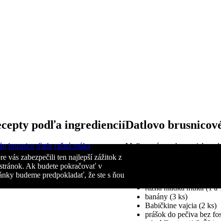
cepty podľa ingrediencií
Datlovo brusnicov
án
brusnice
ďatle
ražná múka
Mafiny mám rada, pre ich prakt
e vás zabezpečili ten najlepší zážitok z
Ingrediencie
stránok. Ak budete pokračovať v
tránky budeme predpokladať, že ste s ňou
ražná hladká múka (1 a 
banány (3 ks)
Babičkine vajcia (2 ks)
prášok do pečiva bez fos