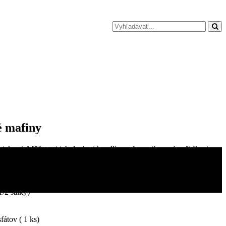
é mafiny
ickosť. Môžete si ich dochutiť podľa preferencií ovocím, či škoricou.
1/2 šálky)
fátov ( 1 ks)