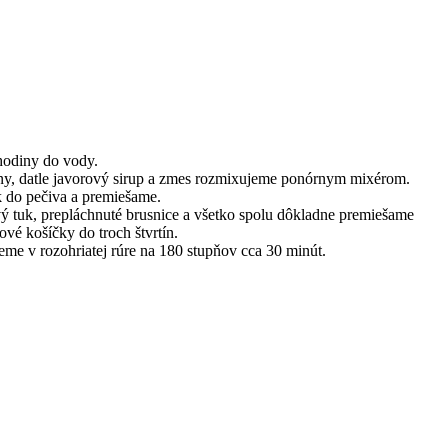
hodiny do vody.
y, datle javorový sirup a zmes rozmixujeme ponórnym mixérom.
 do pečiva a premiešame.
ý tuk, prepláchnuté brusnice a všetko spolu dôkladne premiešame
vé košíčky do troch štvrtín.
eme v rozohriatej rúre na 180 stupňov cca 30 minút.